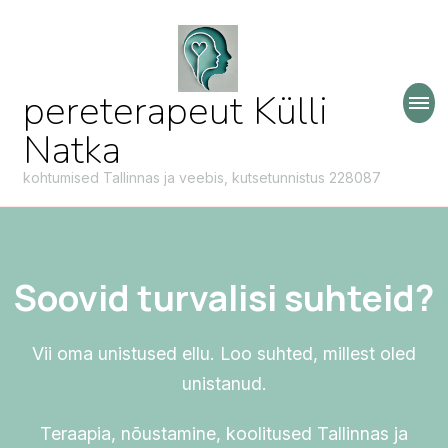
pereterapeut Külli
Natka
kohtumised Tallinnas ja veebis, kutsetunnistus 228087
Soovid turvalisi suhteid?
Vii oma unistused ellu. Loo suhted, millest oled
unistanud.
Teraapia, nõustamine, koolitused Tallinnas ja