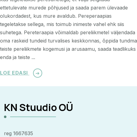
ettetulevate murede põhjused ja saada parem ülevaade
olukordadest, kus mure avaldub. Pereperaapias
tegeletakse sellega, mis toimub inimeste vahel ehk siis
suhetega. Pereteraapia võimaldab pereliikmetel väljendada
oma raskeid tundeid turvalises keskkonnas, õppida tundma
teiste pereliikmete kogemusi ja arusaamu, saada teadlikuks
enda ja teiste ...
LOE EDASI
KN Stuudio OÜ
reg 1667635