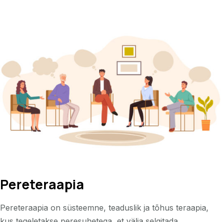
Pereteraapia
Pereteraapia on süsteemne, teaduslik ja tõhus teraapia,
kus tegeletakse peresuhetega, et välja selgitada