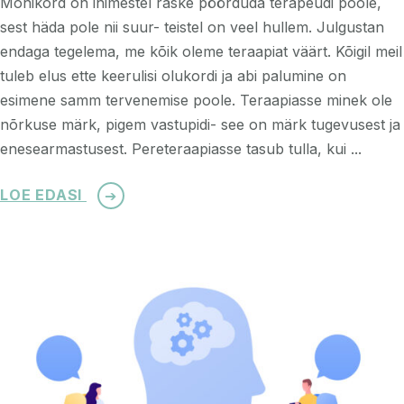
Mõnikord on inimestel raske pöörduda terapeudi poole,
sest häda pole nii suur- teistel on veel hullem. Julgustan
endaga tegelema, me kõik oleme teraapiat väärt. Kõigil meil
tuleb elus ette keerulisi olukordi ja abi palumine on
esimene samm tervenemise poole. Teraapiasse minek ole
nõrkuse märk, pigem vastupidi- see on märk tugevusest ja
enesearmastusest. Pereteraapiasse tasub tulla, kui ...
LOE EDASI