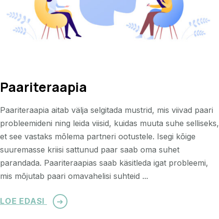
Paariteraapia
Paariteraapia aitab välja selgitada mustrid, mis viivad paari
probleemideni ning leida viisid, kuidas muuta suhe selliseks,
et see vastaks mõlema partneri ootustele. Isegi kõige
suuremasse kriisi sattunud paar saab oma suhet
parandada. Paariteraapias saab käsitleda igat probleemi,
mis mõjutab paari omavahelisi suhteid ...
LOE EDASI